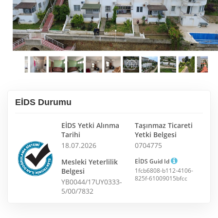
EİDS Durumu
EİDS Yetki Alınma
Taşınmaz Ticareti
Tarihi
Yetki Belgesi
18.07.2026
0704775
Mesleki Yeterlilik
EİDS Guid Id
Belgesi
1fcb6808-b112-4106-
825f-61009015bfcc
YB0044/17UY0333-
5/00/7832