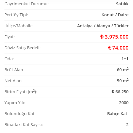
Gayrimenkul Durumu:
Satılık
Portföy Tipi:
Konut / Daire
İl/İlçe/Mahalle
Antalya / Alanya / Türkler
3.975.000
Fiyat:
74.000
Döviz Satış Bedeli:
Oda:
1+1
2
Brüt Alan
60 m
2
Net Alan
50 m
2
Birim Fiyatı (m
):
66.250
Yapım Yılı:
2000
Bulunduğu Kat:
Bahçe Katı
Binadaki Kat Sayısı:
2