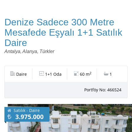
Denize Sadece 300 Metre
Mesafede Eşyalı 1+1 Satılık
Daire
Antalya, Alanya, Türkler
2
Daire
1+1 Oda
60 m
1
Portföy No: 466524
Satılık - Daire
3.975.000