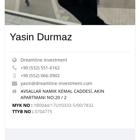
Yasin Durmaz
Dreamline Investment
+90 (532) 551-6162
+90 (552) 066-0902
yasin@dreamline-investment.com
AVSALLAR NAMIK KEMAL CADDESİ, AKIN
APARTMANI NO:20 / 2
MYK NO :
YB0044/17UY0333-5/00/7832
TTYB NO :
0704775