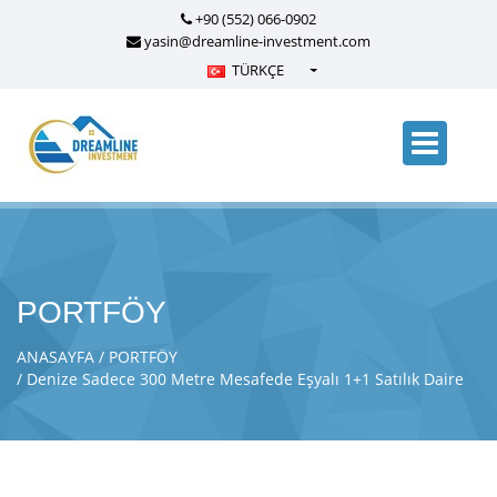
+90 (552) 066-0902
yasin@dreamline-investment.com
TÜRKÇE
Türkçe - Turkish
English - English
русский - Russian
فارسی - Persian
العربية - Arabic
Crnogorski - Montenegrin
PORTFÖY
Српски - Serbian
ANASAYFA
PORTFÖY
Denize Sadece 300 Metre Mesafede Eşyalı 1+1 Satılık Daire