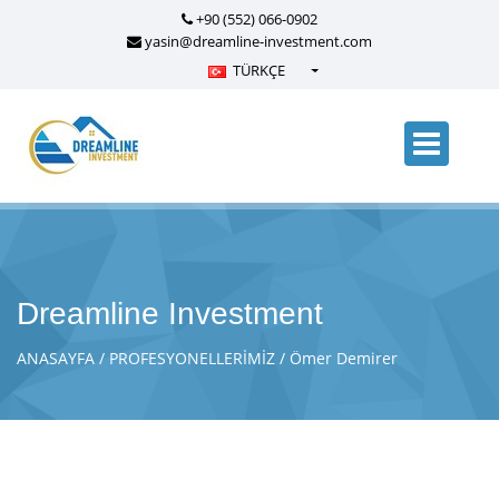
+90 (552) 066-0902
yasin@dreamline-investment.com
TÜRKÇE
Türkçe - Turkish
English - English
русский - Russian
فارسی - Persian
العربية - Arabic
Crnogorski - Montenegrin
Dreamline Investment
Српски - Serbian
ANASAYFA
PROFESYONELLERİMİZ
Ömer Demirer