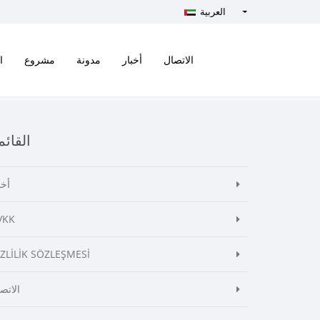
العربية
Türkçe - Turkish
English - English
الاتصال
أخبار
مدونة
مشروع
ا
русский - Russian
فارسی - Persian
العربية - Arabic
القائم
Crnogorski - Montenegrin
Српски - Serbian
أخب
VKK
İZLİLİK SÖZLEŞMESİ
الاتص