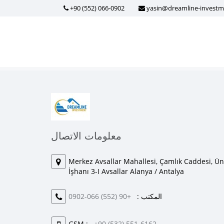
+90 (552) 066-0902
yasin@dreamline-invest
معلومات الاتصال
Merkez Avsallar Mahallesi, Çamlık Caddesi, Ün
İşhanı 3-I Avsallar Alanya / Antalya
المكتب :
+90 (552) 066-0902
GSM :
+90 (532) 551-6162